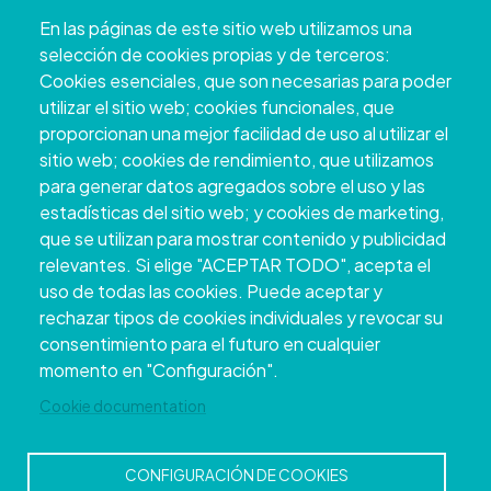
Pazo Deputación Provincial. Avda. Montero Ríos, s/n - 36071
En las páginas de este sitio web utilizamos una
Pontevedra
selección de cookies propias y de terceros:
+34 986 804 100 | +34 986 804 124
Cookies esenciales, que son necesarias para poder
utilizar el sitio web; cookies funcionales, que
proporcionan una mejor facilidad de uso al utilizar el
sitio web; cookies de rendimiento, que utilizamos
para generar datos agregados sobre el uso y las
estadísticas del sitio web; y cookies de marketing,
que se utilizan para mostrar contenido y publicidad
relevantes. Si elige "ACEPTAR TODO", acepta el
uso de todas las cookies. Puede aceptar y
rechazar tipos de cookies individuales y revocar su
Copyright © 2026. Conselho Provincial de
consentimiento para el futuro en cualquier
Pontevedra.
Todos os direitos reservados
momento en "Configuración".
Disclamer
Accessibility
Privacy Policy
Cookie Policy
Site map
Cookie documentation
CONFIGURACIÓN DE COOKIES