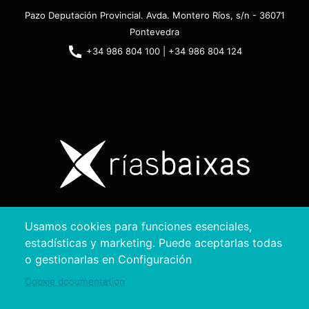
Pazo Deputación Provincial. Avda. Montero Ríos, s/n - 36071
Pontevedra
+34 986 804 100 | +34 986 804 124
Copyright © 2026. Diputación de Pontevedra.
Usamos cookies para funciones esenciales,
Reservados todos los derechos
estadísticas y marketing. Puede aceptarlas todas
Aviso
Accesibilidad
Protección de
Política de
Mapa
o gestionarlas en Configuración
Legal
datos
cookies
web
Cookie documentation