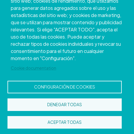
sitio web; cookies de rendimiento, que utilizamos
para generar datos agregados sobre el uso y las
estadísticas del sitio web; y cookies de marketing,
que se utilizan para mostrar contenido y publicidad
relevantes. Si elige "ACEPTAR TODO", acepta el
uso de todas las cookies. Puede aceptar y
rechazar tipos de cookies individuales y revocar su
Copyright © 2026. Conseil provincial de
consentimiento para el futuro en cualquier
Pontevedra.
Tous droits réservés
momento en "Configuración".
Disclamer
Accessibilité
Privacy Policy
Cookie Policy
Site map
Cookie documentation
CONFIGURACIÓN DE COOKIES
DENEGAR TODAS
ACEPTAR TODAS