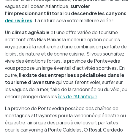
vagues de l'océan Atlantique,
survoler
l'impressionnant littoral
ou
descendre les canyons
des rivières
. La nature sera votre meilleure alliée !
Un
climat agréable
et une offre variée de tourisme
actif font d'As Rías Baixas la meilleure option pour les
voyageurs à la recherche d'une combinaison parfaite de
loisirs, de nature et de bonne cuisine. Si vous souhaitez
vivre des émotions fortes, la province de Pontevedra
vous propose un large éventail d'activités sportives. En
outre,
il existe des entreprises spécialisées dans le
tourisme d'aventure
qui vous feront voler, surfer sur
les vagues de la mer, faire de la randonnée ou du vélo, ou
encore plonger dans les
îles de l'Atlantique
.
La province de Pontevedra possède des chaînes de
montagnes attrayantes pour la randonnée pédestre ou
équestre, ainsi que des parois à ciel ouvert parfaites
pour le canyoning à Ponte Caldelas, O Rosal, Cerdedo