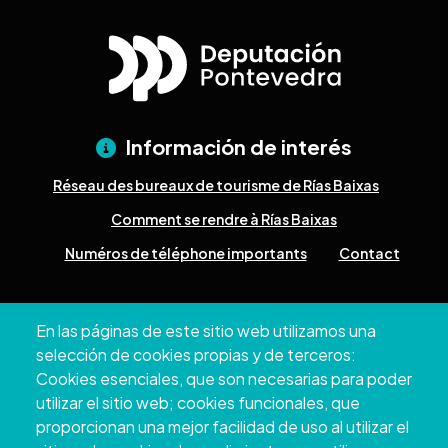
Información de interés
Réseau des bureaux de tourisme de Rías Baixas
Comment se rendre à Rías Baixas
Numéros de téléphone importants
Contact
Pazo Deputación Provincial. Avda. Montero Ríos, s/n - 36071
En las páginas de este sitio web utilizamos una
Pontevedra
selección de cookies propias y de terceros:
+34 986 804 100 | +34 986 804 124
Cookies esenciales, que son necesarias para poder
utilizar el sitio web; cookies funcionales, que
proporcionan una mejor facilidad de uso al utilizar el