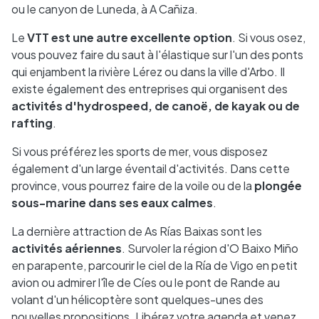
ou le canyon de Luneda, à A Cañiza.
Le
VTT est une autre excellente option
. Si vous osez,
vous pouvez faire du saut à l'élastique sur l'un des ponts
qui enjambent la rivière Lérez ou dans la ville d'Arbo. Il
existe également des entreprises qui organisent des
activités d'hydrospeed, de canoë, de kayak ou de
rafting
.
Si vous préférez les sports de mer, vous disposez
également d'un large éventail d'activités. Dans cette
province, vous pourrez faire de la voile ou de la
plongée
sous-marine dans ses eaux calmes
.
La dernière attraction de As Rías Baixas sont les
activités aériennes
. Survoler la région d'O Baixo Miño
en parapente, parcourir le ciel de la Ría de Vigo en petit
avion ou admirer l'île de Cíes ou le pont de Rande au
volant d'un hélicoptère sont quelques-unes des
nouvelles propositions. Libérez votre agenda et venez