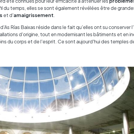
d été connues pour leur efficacité à atténuer les
problème
 fil du temps, elles se sont également révélées être de grandes
s
et d'
amaigrissement
.
'As Rías Baixas réside dans le fait qu'elles ont su conserver 
tallations d'origine, tout en modernisant les bâtiments et en i
ins du corps et de l'esprit. Ce sont aujourd'hui des temples d