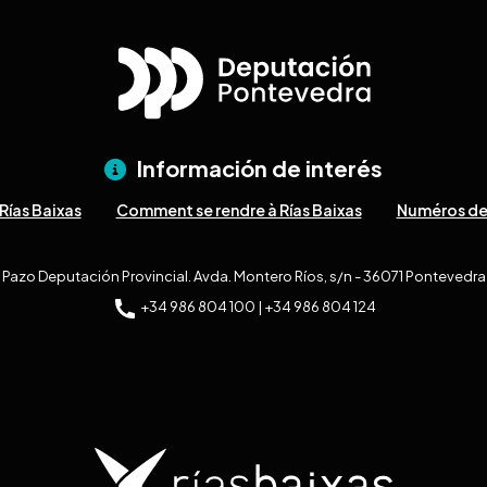
Información de interés
Rías Baixas
Comment se rendre à Rías Baixas
Numéros de
Pazo Deputación Provincial. Avda. Montero Ríos, s/n - 36071 Pontevedra
+34 986 804 100 | +34 986 804 124