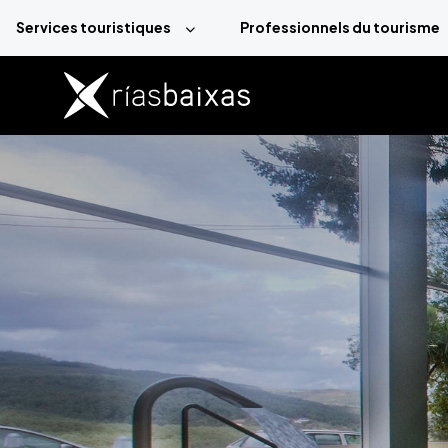
Aller au contenu principal
Services touristiques
Professionnels du tourisme