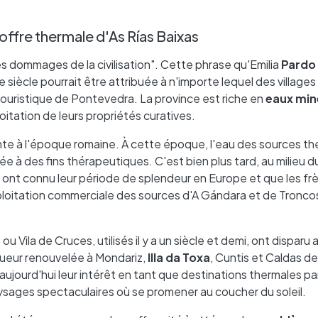
'offre thermale d'As Rías Baixas
les dommages de la civilisation". Cette phrase qu'Emilia
Pardo
 siècle pourrait être attribuée à n'importe lequel des villages 
e touristique de Pontevedra. La province est riche en
eaux min
oitation de leurs propriétés curatives.
nte à l'époque romaine. À cette époque, l'eau des sources t
isée à des fins thérapeutiques. C'est bien plus tard, au milieu d
es ont connu leur période de splendeur en Europe et que les fr
ploitation commerciale des sources d'A Gándara et de Tronco
u Vila de Cruces, utilisés il y a un siècle et demi, ont disparu 
gueur renouvelée à Mondariz,
Illa da Toxa
, Cuntis et Caldas de
ujourd'hui leur intérêt en tant que destinations thermales pa
ysages spectaculaires où se promener au coucher du soleil.