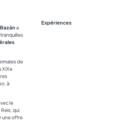
Expériences
 Bazán
a
tranquilles
érales
hermales de
u XIXe
ères
so, à
avec le
 Reis, qui
r une offre