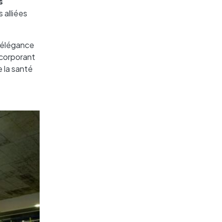
s
 alliées
l'élégance
ncorporant
e la santé