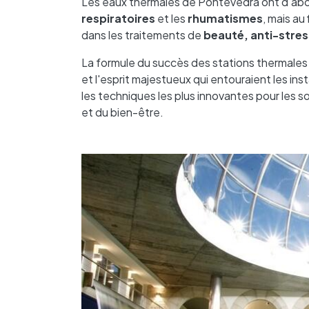
Les eaux thermales de Pontevedra ont d'abor
respiratoires
et les
rhumatismes
, mais au
dans les traitements de
beauté, anti-stres
La formule du succès des stations thermales d
et l'esprit majestueux qui entouraient les ins
les techniques les plus innovantes pour les so
et du bien-être.