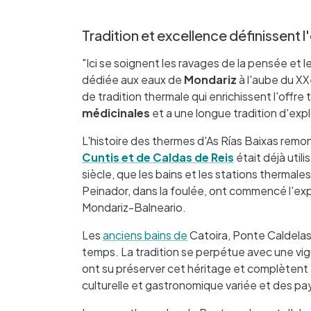
Tradition et excellence définissent l
"Ici se soignent les ravages de la pensée et 
dédiée aux eaux de
Mondariz
à l'aube du XXe
de tradition thermale qui enrichissent l'offr
médicinales
et a une longue tradition d'expl
L'histoire des thermes d'As Rías Baixas remo
Cuntis et de Caldas de Reis
était déjà util
siècle, que les bains et les stations thermal
Peinador, dans la foulée, ont commencé l'ex
Mondariz-Balneario.
Les
anciens bains de
Catoira, Ponte Caldelas o
temps. La tradition se perpétue avec une vi
ont su préserver cet héritage et complètent a
culturelle et gastronomique variée et des pa