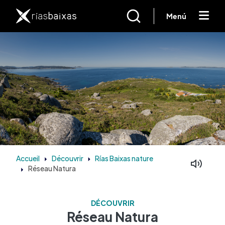
Aller au contenu principal
Menú
Accueil
Découvrir
Rías Baixas nature
Réseau Natura
DÉCOUVRIR
Réseau Natura