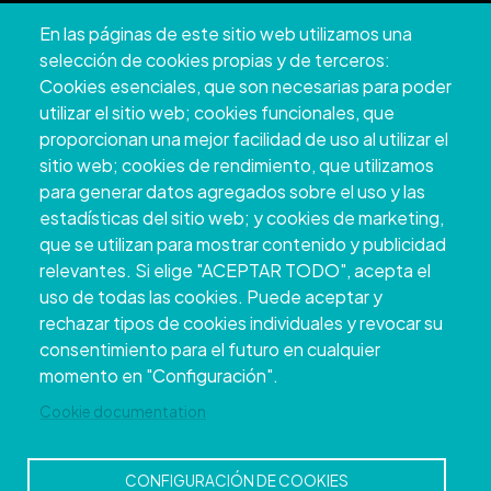
Pazo Deputación Provincial. Avda. Montero Ríos, s/n - 36071
En las páginas de este sitio web utilizamos una
Pontevedra
selección de cookies propias y de terceros:
+34 986 804 100 | +34 986 804 124
Cookies esenciales, que son necesarias para poder
utilizar el sitio web; cookies funcionales, que
proporcionan una mejor facilidad de uso al utilizar el
sitio web; cookies de rendimiento, que utilizamos
para generar datos agregados sobre el uso y las
estadísticas del sitio web; y cookies de marketing,
que se utilizan para mostrar contenido y publicidad
relevantes. Si elige "ACEPTAR TODO", acepta el
uso de todas las cookies. Puede aceptar y
rechazar tipos de cookies individuales y revocar su
Copyright © 2026. Conseil provincial de
consentimiento para el futuro en cualquier
Pontevedra.
Tous droits réservés
momento en "Configuración".
Disclamer
Accessibilité
Privacy Policy
Cookie Policy
Site map
Cookie documentation
CONFIGURACIÓN DE COOKIES