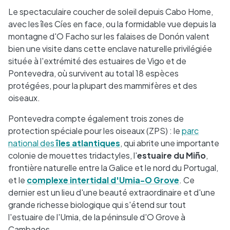
Le spectaculaire coucher de soleil depuis Cabo Home,
avec les îles Cíes en face, ou la formidable vue depuis la
montagne d'O Facho sur les falaises de Donón valent
bien une visite dans cette enclave naturelle privilégiée
située à l'extrémité des estuaires de Vigo et de
Pontevedra, où survivent au total 18 espèces
protégées, pour la plupart des mammifères et des
oiseaux.
Pontevedra compte également trois zones de
protection spéciale pour les oiseaux (ZPS) : le
parc
national des
îles atlantiques
, qui abrite une importante
colonie de mouettes tridactyles, l'
estuaire du Miño
,
frontière naturelle entre la Galice et le nord du Portugal,
et le
complexe intertidal d'Umia-O Grove
. Ce
dernier est un lieu d'une beauté extraordinaire et d'une
grande richesse biologique qui s'étend sur tout
l'estuaire de l'Umia, de la péninsule d'O Grove à
Cambados.