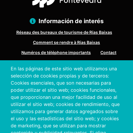
Información de interés
Réseau des bureaux de tourisme de Rías Baixas
Comment se rendre à Rías Baixas
Numéros de téléphone importants
Contact
En las páginas de este sitio web utilizamos una
Pazo Deputación Provincial. Avda. Montero Ríos, s/n - 36071
selección de cookies propias y de terceros:
Pontevedra
Cookies esenciales, que son necesarias para
+34 986 804 100 | +34 986 804 124
poder utilizar el sitio web; cookies funcionales,
que proporcionan una mejor facilidad de uso al
utilizar el sitio web; cookies de rendimiento, que
utilizamos para generar datos agregados sobre
el uso y las estadísticas del sitio web; y cookies
de marketing, que se utilizan para mostrar
contenido y publicidad relevantes. Si elige