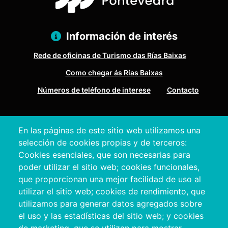
Información de interés
Rede de oficinas de Turismo das Rías Baixas
Como chegar ás Rías Baixas
Números de teléfono de interese
Contacto
Pazo Deputación Provincial. Avda. Montero Ríos, s/n - 36071
En las páginas de este sitio web utilizamos una
Pontevedra
selección de cookies propias y de terceros:
+34 986 804 100 | +34 986 804 124
Cookies esenciales, que son necesarias para
poder utilizar el sitio web; cookies funcionales,
que proporcionan una mejor facilidad de uso al
utilizar el sitio web; cookies de rendimiento, que
utilizamos para generar datos agregados sobre
el uso y las estadísticas del sitio web; y cookies