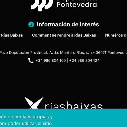
Información de interés
 Rías Baixas
Comment se rendre à Rías Baixas
Numéros de
Pazo Deputación Provincial. Avda. Montero Ríos, s/n - 36071 Pontevedr
+34 986 804 100 | +34 986 804 124
ción de cookies propias y
a poder utilizar el sitio