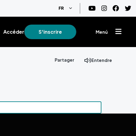
Lister les actions supplémentaire
FR
Accéder
S'inscrire
Menú
Partager
Entendre