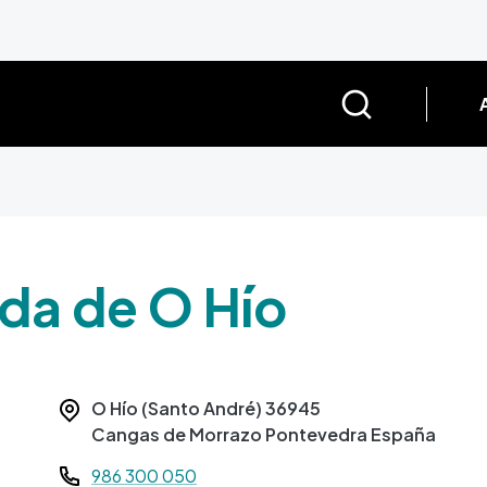
da de O Hío
O Hío (Santo André)
36945
Cangas de Morrazo
Pontevedra
España
Teléfono
986 300 050