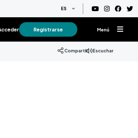
Lista adicional de acciones
ES
Acceder
Registrarse
Menú
Escuchar
Compartir
+
−