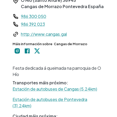
O Hío (Santo André)
36945
Cangas de Morrazo
Pontevedra
España
Teléfono
986 300 050
986 392 023
Web
http://www.cangas.gal
Máis información sobre
Cangas de Morrazo
+
−
Festa dedicada á queimada na parroquia de O
Hío
Transportes máis próximo:
Estación de autobuses de Cangas (5.24km)
Estación de autobuses de Pontevedra
(31.24km)
Ciudad máis próxima: