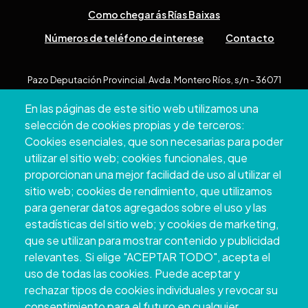
Como chegar ás Rías Baixas
Números de teléfono de interese
Contacto
Pazo Deputación Provincial. Avda. Montero Ríos, s/n - 36071
Pontevedra
En las páginas de este sitio web utilizamos una
+34 986 804 100 | +34 986 804 124
selección de cookies propias y de terceros:
Cookies esenciales, que son necesarias para poder
utilizar el sitio web; cookies funcionales, que
proporcionan una mejor facilidad de uso al utilizar el
sitio web; cookies de rendimiento, que utilizamos
para generar datos agregados sobre el uso y las
estadísticas del sitio web; y cookies de marketing,
que se utilizan para mostrar contenido y publicidad
relevantes. Si elige "ACEPTAR TODO", acepta el
uso de todas las cookies. Puede aceptar y
Copyright © 2026. Deputación Provincial de
rechazar tipos de cookies individuales y revocar su
Pontevedra.
Todos os dereitos reservados
consentimiento para el futuro en cualquier