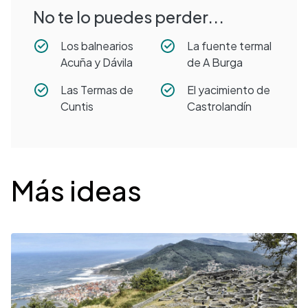
No te lo puedes perder...
Los balnearios
La fuente termal
Acuña y Dávila
de A Burga
Las Termas de
El yacimiento de
Cuntis
Castrolandín
Desplegable
Más ideas