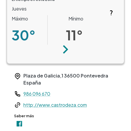
Jueves
Máximo
Mínimo
30°
11°
Siguiente
Plaza de Galicia,1
36500
Pontevedra
España
Teléfono
986 096 670
Web
http://www.castrodeza.com
+
Saber más
−