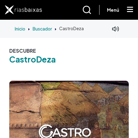
Pasar al contenido principal
Menú
Inicio
Buscador
CastroDeza
DESCUBRE
CastroDeza
Imagen