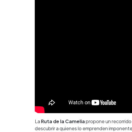
La
Ruta de la Camelia
propone un recorrido 
descubrir a quienes lo emprenden imponentes