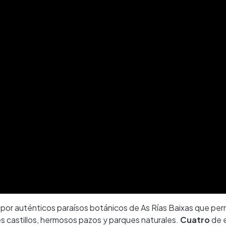
por auténticos paraísos botánicos de As Rías Baixas que per
 castillos, hermosos pazos y parques naturales.
Cuatro
de 