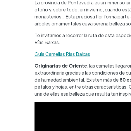
La provincia de Pontevedra es un inmenso jard
otoño y, sobre todo, en invierno, cuando están 
monasterios… Esta preciosa flor forma parte de
árboles ornamentales cuya serena belleza so
Te invitamos a recorrer la ruta de esta espec
Rías Baixas.
Guía Camelias Rías Baixas
Originarias de Oriente
, las camelias llega
extraordinaria gracias a las condiciones de cu
de humedad ambiental. Existen más de
80 e
pétalos y hojas, entre otras características.
una de ellas esa belleza que resulta tan insp