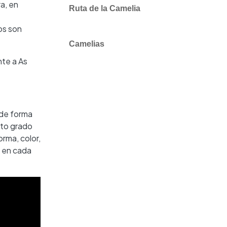
a, en
Ruta de la Camelia
ios son
Camelias
nte a As
 de forma
rto grado
rma, color,
r en cada