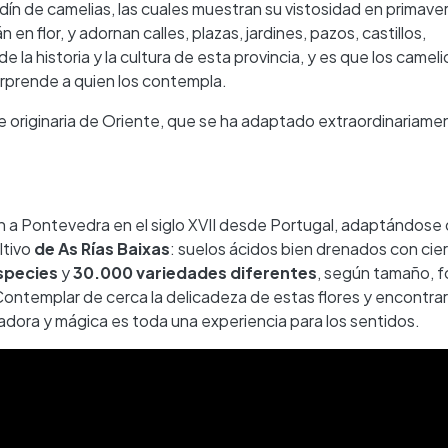
ín de camelias, las cuales muestran su vistosidad en primaver
en flor, y adornan calles, plazas, jardines, pazos, castillos,
 la historia y la cultura de esta provincia, y es que los camel
rprende a quien los contempla.
ie originaria de Oriente, que se ha adaptado extraordinariame
ron a Pontevedra en el siglo XVII desde Portugal, adaptándose
ltivo
de As Rías Baixas
: suelos ácidos bien drenados con cie
species
y
30.000 variedades diferentes
, según tamaño, fo
 Contemplar de cerca la delicadeza de estas flores y encontra
iradora y mágica es toda una experiencia para los sentidos.