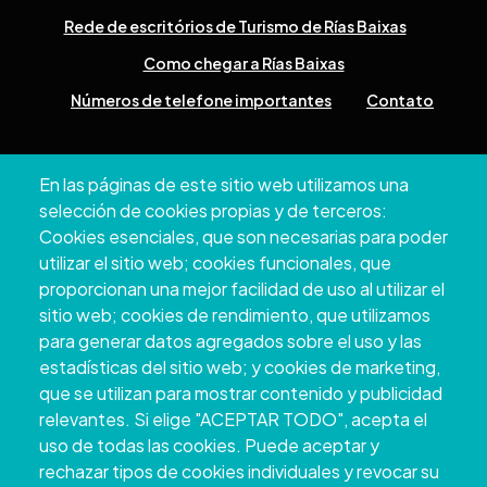
Rede de escritórios de Turismo de Rías Baixas
Como chegar a Rías Baixas
Números de telefone importantes
Contato
Pazo Deputación Provincial. Avda. Montero Ríos, s/n - 36071
En las páginas de este sitio web utilizamos una
Pontevedra
selección de cookies propias y de terceros:
+34 986 804 100 | +34 986 804 124
Cookies esenciales, que son necesarias para poder
utilizar el sitio web; cookies funcionales, que
proporcionan una mejor facilidad de uso al utilizar el
sitio web; cookies de rendimiento, que utilizamos
para generar datos agregados sobre el uso y las
estadísticas del sitio web; y cookies de marketing,
que se utilizan para mostrar contenido y publicidad
relevantes. Si elige "ACEPTAR TODO", acepta el
uso de todas las cookies. Puede aceptar y
rechazar tipos de cookies individuales y revocar su
Copyright © 2026. Conselho Provincial de