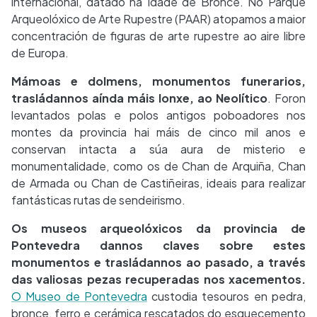
internacional, datado na Idade de Bronce. No Parque
Arqueolóxico de Arte Rupestre (PAAR) atopamos a maior
concentración de figuras de arte rupestre ao aire libre
de Europa.
Mámoas e dolmens, monumentos funerarios,
trasládannos aínda máis lonxe, ao Neolítico
. Foron
levantados polas e polos antigos poboadores nos
montes da provincia hai máis de cinco mil anos e
conservan intacta a súa aura de misterio e
monumentalidade, como os de Chan de Arquiña, Chan
de Armada ou Chan de Castiñeiras, ideais para realizar
fantásticas rutas de sendeirismo.
Os museos arqueolóxicos da provincia de
Pontevedra dannos claves sobre estes
monumentos e trasládannos ao pasado, a través
das valiosas pezas recuperadas nos xacementos.
O Museo de Pontevedra
custodia tesouros en pedra,
bronce, ferro e cerámica rescatados do esquecemento