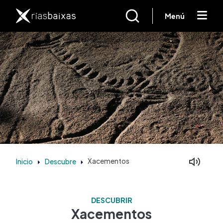
Ir o contido principal
Menú
Inicio
Descubre
Xacementos
DESCUBRIR
Xacementos