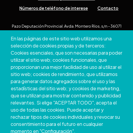
Números de teléfono de interese
Contacto
Pazo Deputación Provincial. Avda. Montero Ríos, s/n - 36071
Pontevedra
En las páginas de este sitio web utilizamos una
+34 986 804 100 | +34 986 804 124
selección de cookies propias y de terceros:
Cookies esenciales, que son necesarias para poder
utilizar el sitio web; cookies funcionales, que
proporcionan una mejor facilidad de uso al utilizar el
sitio web; cookies de rendimiento, que utilizamos
para generar datos agregados sobre el uso y las
estadísticas del sitio web; y cookies de marketing,
que se utilizan para mostrar contenido y publicidad
relevantes. Si elige "ACEPTAR TODO", acepta el
uso de todas las cookies. Puede aceptar y
Copyright © 2026. Deputación Provincial de
rechazar tipos de cookies individuales y revocar su
Pontevedra.
Todos os dereitos reservados
consentimiento para el futuro en cualquier
Aviso
Accessibility
Protección de
Política de
Mapa
momento en "Configuración".