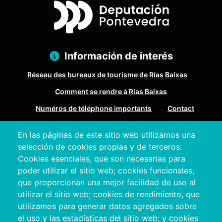
Información de interés
Réseau des bureaux de tourisme de Rías Baixas
Comment se rendre à Rías Baixas
Numéros de téléphone importants
Contact
En las páginas de este sitio web utilizamos una
Pazo Deputación Provincial. Avda. Montero Ríos, s/n - 36071
selección de cookies propias y de terceros:
Pontevedra
Cookies esenciales, que son necesarias para
+34 986 804 100 | +34 986 804 124
poder utilizar el sitio web; cookies funcionales,
que proporcionan una mejor facilidad de uso al
utilizar el sitio web; cookies de rendimiento, que
utilizamos para generar datos agregados sobre
el uso y las estadísticas del sitio web; y cookies