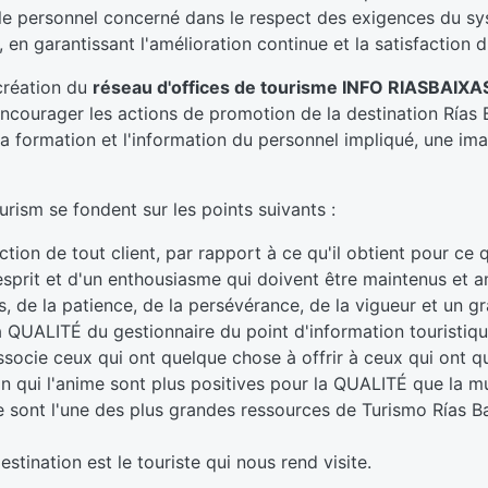
t le personnel concerné dans le respect des exigences du s
, en garantissant l'amélioration continue et la satisfaction d
création du
réseau d'offices de tourisme INFO RIASBAIXA
courager les actions de promotion de la destination Rías B
, la formation et l'information du personnel impliqué, une im
rism se fondent sur les points suivants :
ion de tout client, par rapport à ce qu'il obtient pour ce qu
esprit et d'un enthousiasme qui doivent être maintenus et a
 de la patience, de la persévérance, de la vigueur et un gr
QUALITÉ du gestionnaire du point d'information touristique
associe ceux qui ont quelque chose à offrir à ceux qui ont 
on qui l'anime sont plus positives pour la QUALITÉ que la mu
 sont l'une des plus grandes ressources de Turismo Rías B
tination est le touriste qui nous rend visite.