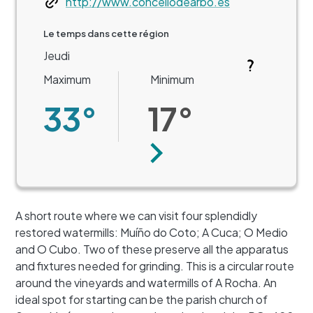
http://www.concellodearbo.es
Le temps dans cette région
Jeudi
Maximum
Minimum
33°
17°
Suivant
A short route where we can visit four splendidly
restored watermills: Muíño do Coto; A Cuca; O Medio
and O Cubo. Two of these preserve all the apparatus
and fixtures needed for grinding. This is a circular route
around the vineyards and watermills of A Rocha. An
ideal spot for starting can be the parish church of