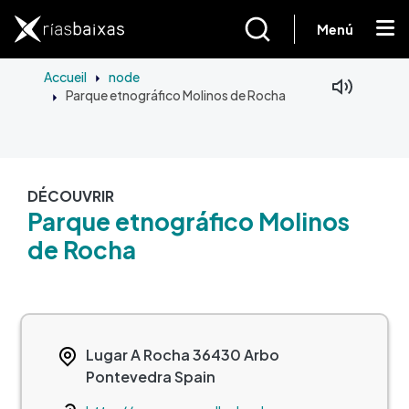
Aller au contenu principal
Menú
Accueil
node
Parque etnográfico Molinos de Rocha
DÉCOUVRIR
Parque etnográfico Molinos
de Rocha
Lugar A Rocha
36430
Arbo
Pontevedra
Spain
Web