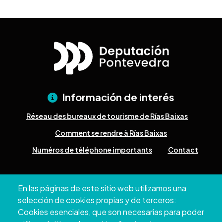
Información de interés
Réseau des bureaux de tourisme de Rías Baixas
Comment se rendre à Rías Baixas
Numéros de téléphone importants
Contact
Pazo Deputación Provincial. Avda. Montero Ríos, s/n - 36071
En las páginas de este sitio web utilizamos una
Pontevedra
selección de cookies propias y de terceros:
+34 986 804 100 | +34 986 804 124
Cookies esenciales, que son necesarias para poder