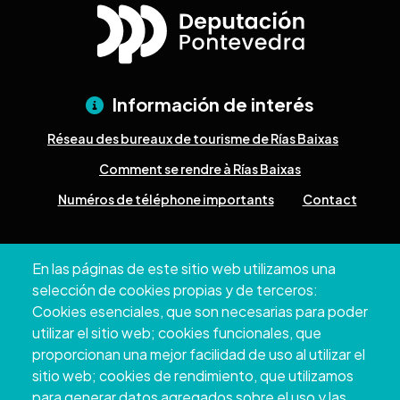
Información de interés
Réseau des bureaux de tourisme de Rías Baixas
Comment se rendre à Rías Baixas
Numéros de téléphone importants
Contact
Pazo Deputación Provincial. Avda. Montero Ríos, s/n - 36071
En las páginas de este sitio web utilizamos una
Pontevedra
selección de cookies propias y de terceros:
+34 986 804 100 | +34 986 804 124
Cookies esenciales, que son necesarias para poder
utilizar el sitio web; cookies funcionales, que
proporcionan una mejor facilidad de uso al utilizar el
sitio web; cookies de rendimiento, que utilizamos
para generar datos agregados sobre el uso y las