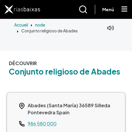
Aller au contenu principal
Menú
Accueil
node
Conjunto religioso de Abades
DÉCOUVRIR
Conjunto religioso de Abades
Abades (Santa María)
36589
Silleda
Pontevedra
Spain
Teléfono
986 580 000