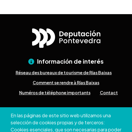
Información de interés
Réseau des bureaux de tourisme de Rías Baixas
Comment se rendre à Rías Baixas
Numéros de téléphone importants
Contact
Pazo Deputación Provincial. Avda. Montero Ríos, s/n - 36071
En las páginas de este sitio web utilizamos una
Pontevedra
selección de cookies propias y de terceros:
+34 986 804 100 | +34 986 804 124
Cookies esenciales, que son necesarias para poder