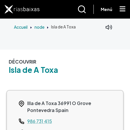
Aller au contenu principal
Menú
Accueil
node
Isla de A Toxa
DÉCOUVRIR
Isla de A Toxa
Illa de A Toxa
36991
O Grove
Pontevedra
Spain
Teléfono
986 731 415