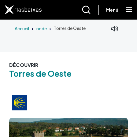
Aller au contenu principal
Menú
Accueil
node
Torres de Oeste
DÉCOUVRIR
Torres de Oeste
Image