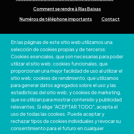
Comment se rendre à Rías Baixas
Numéros de téléphone importants
Contact
Pazo Deputación Provincial. Avda. Montero Ríos, s/n - 36071
En las páginas de este sitio web utilizamos una
Pontevedra
selección de cookies propias y de terceros:
+34 986 804 100 | +34 986 804 124
Cookies esenciales, que son necesarias para poder
utilizar el sitio web; cookies funcionales, que
proporcionan una mejor facilidad de uso al utilizar el
sitio web; cookies de rendimiento, que utilizamos
para generar datos agregados sobre el uso y las
estadísticas del sitio web; y cookies de marketing,
que se utilizan para mostrar contenido y publicidad
relevantes. Si elige "ACEPTAR TODO", acepta el
uso de todas las cookies. Puede aceptar y
rechazar tipos de cookies individuales y revocar su
Copyright © 2026. Conseil provincial de
consentimiento para el futuro en cualquier
Pontevedra.
Tous droits réservés