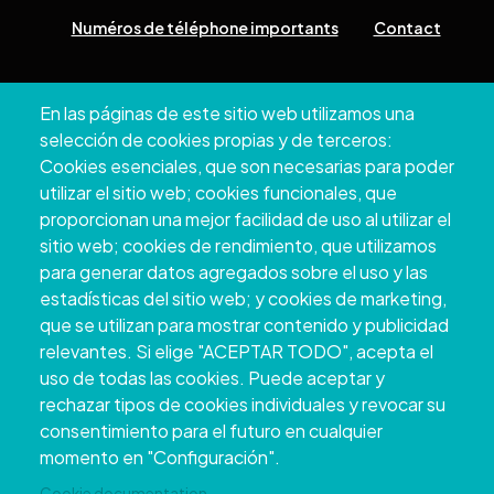
Numéros de téléphone importants
Contact
Pazo Deputación Provincial. Avda. Montero Ríos, s/n - 36071
En las páginas de este sitio web utilizamos una
Pontevedra
selección de cookies propias y de terceros:
+34 986 804 100 | +34 986 804 124
Cookies esenciales, que son necesarias para poder
utilizar el sitio web; cookies funcionales, que
proporcionan una mejor facilidad de uso al utilizar el
sitio web; cookies de rendimiento, que utilizamos
para generar datos agregados sobre el uso y las
estadísticas del sitio web; y cookies de marketing,
que se utilizan para mostrar contenido y publicidad
relevantes. Si elige "ACEPTAR TODO", acepta el
uso de todas las cookies. Puede aceptar y
rechazar tipos de cookies individuales y revocar su
Copyright © 2026. Conseil provincial de
consentimiento para el futuro en cualquier
Pontevedra.
Tous droits réservés
momento en "Configuración".
Disclamer
Accessibilité
Privacy Policy
Cookie Policy
Site map
Cookie documentation