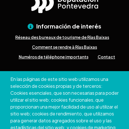
Información de interés
Réseau des bureaux de tourisme de Rías Baixas
Comment se rendre à Rías Baixas
Numéros de téléphone importants
Contact
Pazo Deputación Provincial. Avda. Montero Ríos, s/n - 36071
En las páginas de este sitio web utilizamos una
Pontevedra
selección de cookies propias y de terceros:
+34 986 804 100 | +34 986 804 124
Cookies esenciales, que son necesarias para poder
utilizar el sitio web; cookies funcionales, que
proporcionan una mejor facilidad de uso al utilizar el
sitio web; cookies de rendimiento, que utilizamos
para generar datos agregados sobre el uso y las
estadísticas del sitio web; y cookies de marketing,