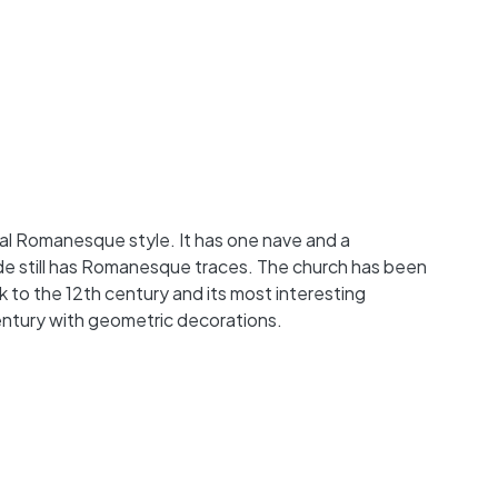
ral Romanesque style. It has one nave and a
de still has Romanesque traces. The church has been
ck to the 12th century and its most interesting
entury with geometric decorations.