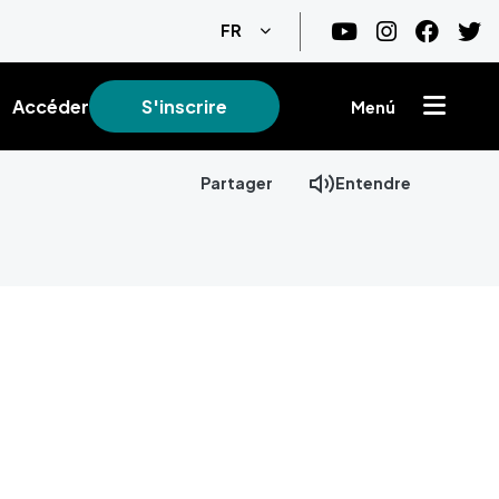
Lister les actions supplémentair
FR
Accéder
S'inscrire
Menú
Partager
Entendre
+
−