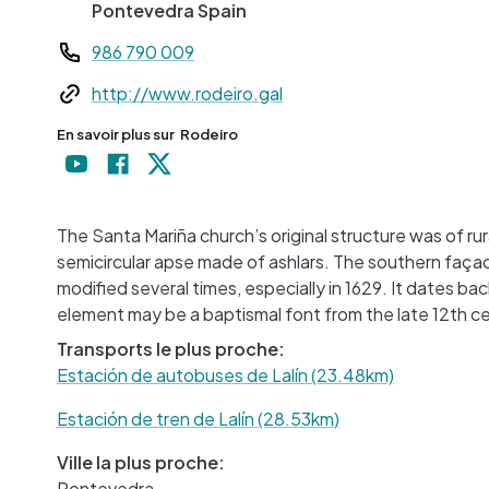
Pontevedra
Spain
Teléfono
986 790 009
Web
http://www.rodeiro.gal
En savoir plus sur
Rodeiro
The Santa Mariña church’s original structure was of ru
semicircular apse made of ashlars. The southern faça
modified several times, especially in 1629. It dates ba
element may be a baptismal font from the late 12th c
Transports le plus proche:
Estación de autobuses de Lalín (23.48km)
Estación de tren de Lalín (28.53km)
Ville la plus proche:
Pontevedra