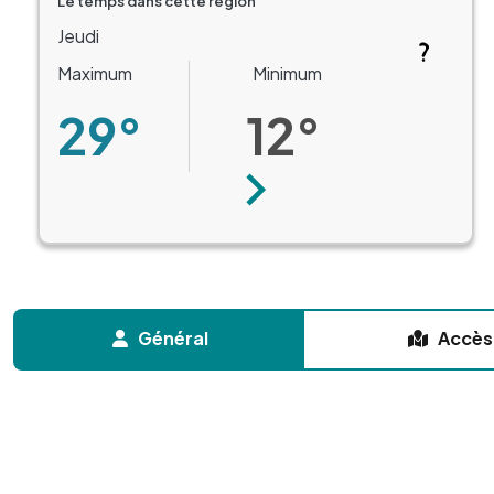
Le temps dans cette région
Jeudi
Maximum
Minimum
29°
12°
Suivant
Général
Accès