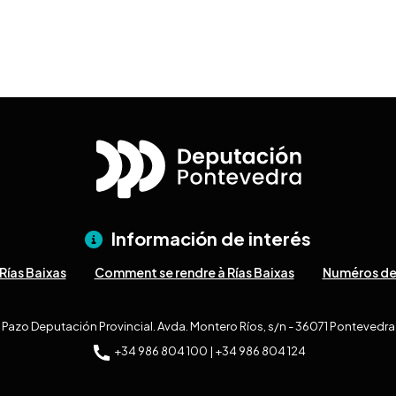
Información de interés
Rías Baixas
Comment se rendre à Rías Baixas
Numéros de
Pazo Deputación Provincial. Avda. Montero Ríos, s/n - 36071 Pontevedra
+34 986 804 100 | +34 986 804 124