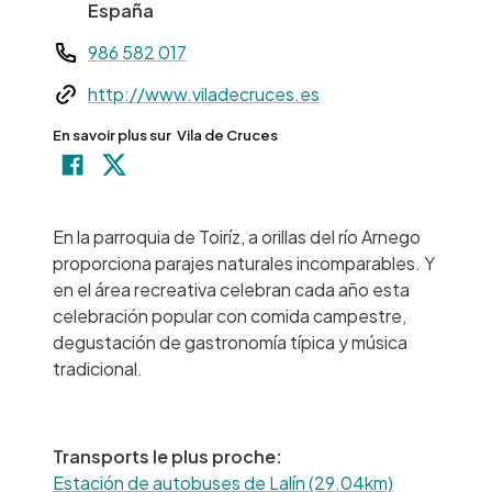
España
Teléfono
986 582 017
Web
http://www.viladecruces.es
En savoir plus sur
Vila de Cruces
+
−
En la parroquia de Toiríz, a orillas del río Arnego
proporciona parajes naturales incomparables. Y
en el área recreativa celebran cada año esta
celebración popular con comida campestre,
degustación de gastronomía típica y música
tradicional.
Transports le plus proche:
Estación de autobuses de Lalín (29.04km)