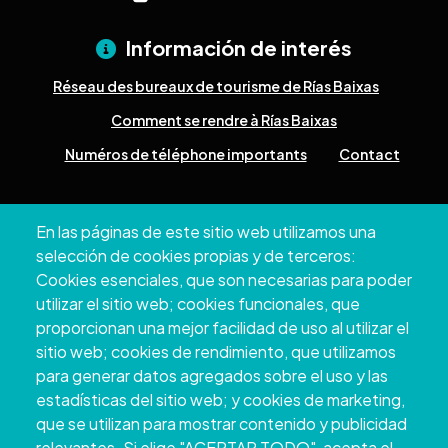
Información de interés
Réseau des bureaux de tourisme de Rías Baixas
Comment se rendre à Rías Baixas
Numéros de téléphone importants
Contact
Pazo Deputación Provincial. Avda. Montero Ríos, s/n - 36071
En las páginas de este sitio web utilizamos una
Pontevedra
selección de cookies propias y de terceros:
+34 986 804 100 | +34 986 804 124
Cookies esenciales, que son necesarias para poder
utilizar el sitio web; cookies funcionales, que
proporcionan una mejor facilidad de uso al utilizar el
sitio web; cookies de rendimiento, que utilizamos
para generar datos agregados sobre el uso y las
estadísticas del sitio web; y cookies de marketing,
que se utilizan para mostrar contenido y publicidad
relevantes. Si elige "ACEPTAR TODO", acepta el