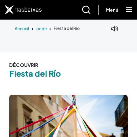
Aller au contenu principal
Menú
Accueil
node
Fiesta del Río
DÉCOUVRIR
Fiesta del Río
Image