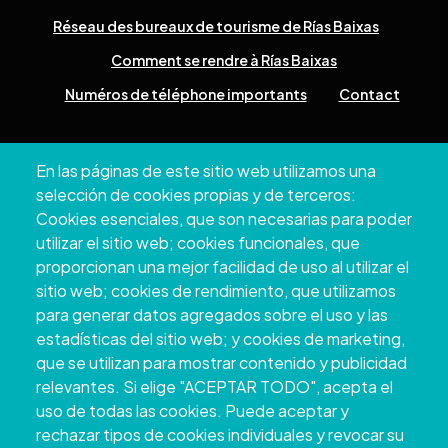
Réseau des bureaux de tourisme de Rías Baixas
Comment se rendre à Rías Baixas
Numéros de téléphone importants
Contact
Pazo Deputación Provincial. Avda. Montero Ríos, s/n - 36071
En las páginas de este sitio web utilizamos una
Pontevedra
selección de cookies propias y de terceros:
+34 986 804 100 | +34 986 804 124
Cookies esenciales, que son necesarias para poder
utilizar el sitio web; cookies funcionales, que
proporcionan una mejor facilidad de uso al utilizar el
sitio web; cookies de rendimiento, que utilizamos
para generar datos agregados sobre el uso y las
estadísticas del sitio web; y cookies de marketing,
que se utilizan para mostrar contenido y publicidad
relevantes. Si elige "ACEPTAR TODO", acepta el
uso de todas las cookies. Puede aceptar y
rechazar tipos de cookies individuales y revocar su