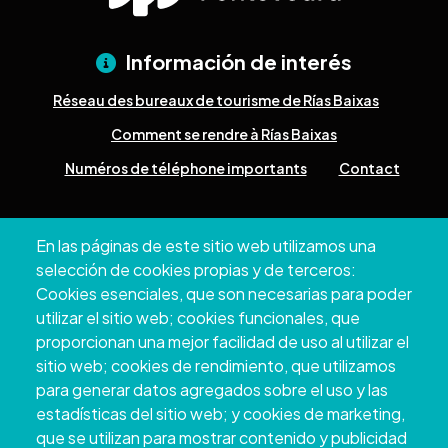
Información de interés
Réseau des bureaux de tourisme de Rías Baixas
Comment se rendre à Rías Baixas
Numéros de téléphone importants
Contact
Pazo Deputación Provincial. Avda. Montero Ríos, s/n - 36071
En las páginas de este sitio web utilizamos una
Pontevedra
selección de cookies propias y de terceros:
+34 986 804 100 | +34 986 804 124
Cookies esenciales, que son necesarias para poder
utilizar el sitio web; cookies funcionales, que
proporcionan una mejor facilidad de uso al utilizar el
sitio web; cookies de rendimiento, que utilizamos
para generar datos agregados sobre el uso y las
estadísticas del sitio web; y cookies de marketing,
que se utilizan para mostrar contenido y publicidad