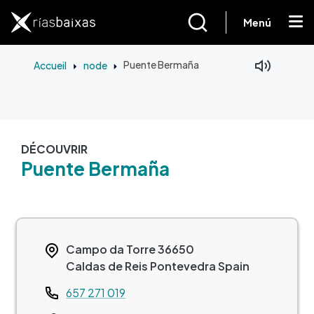
Aller au contenu principal
Menú
Accueil
node
Puente Bermaña
DÉCOUVRIR
Puente Bermaña
Campo da Torre
36650
Caldas de Reis
Pontevedra
Spain
Teléfono
657 271 019