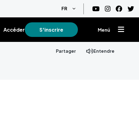
Lister les actions supplémentair
FR
Accéder
S'inscrire
Menú
Partager
Entendre
+
−