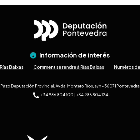
Información de interés
Rías Baixas
Comment se rendre à Rías Baixas
Numéros de
Pazo Deputación Provincial. Avda. Montero Ríos, s/n - 36071 Pontevedra
+34 986 804 100 | +34 986 804 124