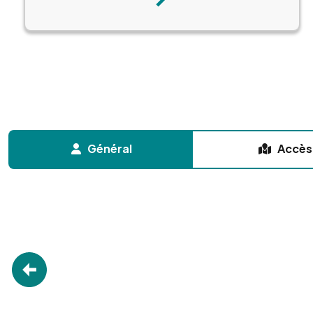
Suivant
Général
Accès