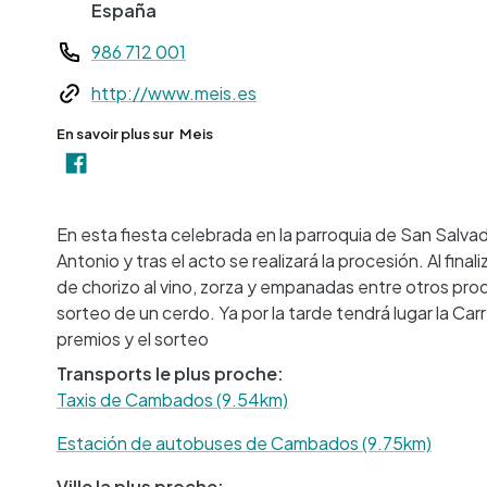
España
Teléfono
986 712 001
Web
http://www.meis.es
En savoir plus sur
Meis
En esta fiesta celebrada en la parroquia de San Salvad
Antonio y tras el acto se realizará la procesión. Al fin
de chorizo al vino, zorza y empanadas entre otros prod
sorteo de un cerdo. Ya por la tarde tendrá lugar la Ca
premios y el sorteo
Transports le plus proche:
Taxis de Cambados (9.54km)
Estación de autobuses de Cambados (9.75km)
Ville la plus proche: