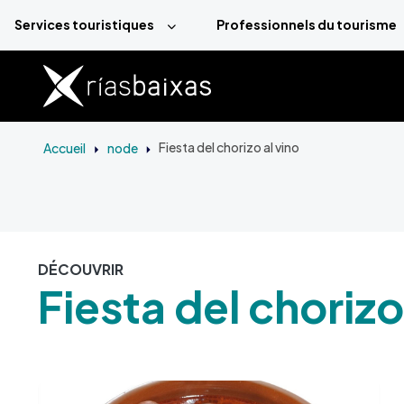
Aller au contenu principal
Services touristiques
Professionnels du tourisme
Accueil
node
Fiesta del chorizo al vino
DÉCOUVRIR
Fiesta del chorizo
Image