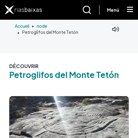
Aller au contenu principal
Menú
Accueil
node
Petroglifos del Monte Tetón
DÉCOUVRIR
Petroglifos del Monte Tetón
Image