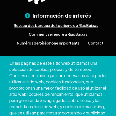
Información de interés
Réseau des bureaux de tourisme de Rías Baixas
Comment se rendre à Rías Baixas
Numéros de téléphone importants
Contact
Pazo Deputación Provincial. Avda. Montero Ríos, s/n - 36071
En las páginas de este sitio web utilizamos una
Pontevedra
selección de cookies propias y de terceros:
+34 986 804 100 | +34 986 804 124
Cookies esenciales, que son necesarias para poder
utilizar el sitio web; cookies funcionales, que
proporcionan una mejor facilidad de uso al utilizar el
sitio web; cookies de rendimiento, que utilizamos
para generar datos agregados sobre el uso y las
estadísticas del sitio web; y cookies de marketing,
que se utilizan para mostrar contenido y publicidad