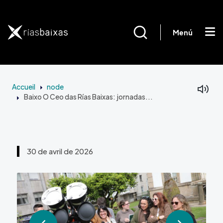
Aller au contenu principal
Menú
Accueil
node
Baixo O Ceo das Rías Baixas: jornadas...
30 de avril de 2026