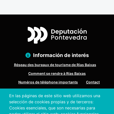
Información de interés
Réseau des bureaux de tourisme de Rías Baixas
Comment se rendre à Rías Baixas
Numéros de téléphone importants
Contact
En las páginas de este sitio web utilizamos una
Pazo Deputación Provincial. Avda. Montero Ríos, s/n - 36071
selección de cookies propias y de terceros:
Pontevedra
Cookies esenciales, que son necesarias para
+34 986 804 100 | +34 986 804 124