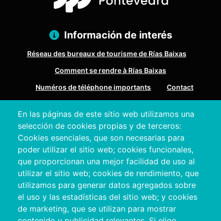
Información de interés
Réseau des bureaux de tourisme de Rías Baixas
Comment se rendre à Rías Baixas
Numéros de téléphone importants
Contact
En las páginas de este sitio web utilizamos una
Pazo Deputación Provincial. Avda. Montero Ríos, s/n - 36071
selección de cookies propias y de terceros:
Pontevedra
Cookies esenciales, que son necesarias para
+34 986 804 100 | +34 986 804 124
poder utilizar el sitio web; cookies funcionales,
que proporcionan una mejor facilidad de uso al
utilizar el sitio web; cookies de rendimiento, que
utilizamos para generar datos agregados sobre
el uso y las estadísticas del sitio web; y cookies
de marketing, que se utilizan para mostrar
contenido y publicidad relevantes. Si elige