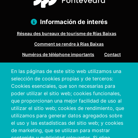
Información de interés
Réseau des bureaux de tourisme de Rías Baixas
Comment se rendre à Rías Baixas
Numéros de téléphone importants
Contact
En las páginas de este sitio web utilizamos una
Pazo Deputación Provincial. Avda. Montero Ríos, s/n - 36071
selección de cookies propias y de terceros:
Pontevedra
Cookies esenciales, que son necesarias para
+34 986 804 100 | +34 986 804 124
poder utilizar el sitio web; cookies funcionales,
que proporcionan una mejor facilidad de uso al
utilizar el sitio web; cookies de rendimiento, que
utilizamos para generar datos agregados sobre
el uso y las estadísticas del sitio web; y cookies
de marketing, que se utilizan para mostrar
contenido y publicidad relevantes. Si elige