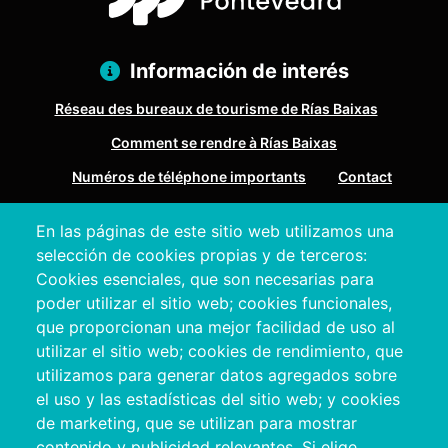
Información de interés
Réseau des bureaux de tourisme de Rías Baixas
Comment se rendre à Rías Baixas
Numéros de téléphone importants
Contact
En las páginas de este sitio web utilizamos una
Pazo Deputación Provincial. Avda. Montero Ríos, s/n - 36071
selección de cookies propias y de terceros:
Pontevedra
Cookies esenciales, que son necesarias para
+34 986 804 100 | +34 986 804 124
poder utilizar el sitio web; cookies funcionales,
que proporcionan una mejor facilidad de uso al
utilizar el sitio web; cookies de rendimiento, que
utilizamos para generar datos agregados sobre
el uso y las estadísticas del sitio web; y cookies
de marketing, que se utilizan para mostrar
contenido y publicidad relevantes. Si elige