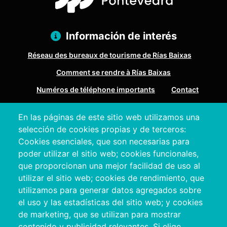
Información de interés
Réseau des bureaux de tourisme de Rías Baixas
Comment se rendre à Rías Baixas
Numéros de téléphone importants
Contact
En las páginas de este sitio web utilizamos una
Pazo Deputación Provincial. Avda. Montero Ríos, s/n - 36071
selección de cookies propias y de terceros:
Pontevedra
Cookies esenciales, que son necesarias para
+34 986 804 100 | +34 986 804 124
poder utilizar el sitio web; cookies funcionales,
que proporcionan una mejor facilidad de uso al
utilizar el sitio web; cookies de rendimiento, que
utilizamos para generar datos agregados sobre
el uso y las estadísticas del sitio web; y cookies
de marketing, que se utilizan para mostrar
contenido y publicidad relevantes. Si elige