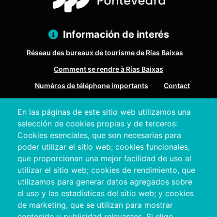
Información de interés
Réseau des bureaux de tourisme de Rías Baixas
Comment se rendre à Rías Baixas
Numéros de téléphone importants
Contact
En las páginas de este sitio web utilizamos una
Pazo Deputación Provincial. Avda. Montero Ríos, s/n - 36071
selección de cookies propias y de terceros:
Pontevedra
Cookies esenciales, que son necesarias para
+34 986 804 100 | +34 986 804 124
poder utilizar el sitio web; cookies funcionales,
que proporcionan una mejor facilidad de uso al
utilizar el sitio web; cookies de rendimiento, que
utilizamos para generar datos agregados sobre
el uso y las estadísticas del sitio web; y cookies
de marketing, que se utilizan para mostrar
contenido y publicidad relevantes. Si elige