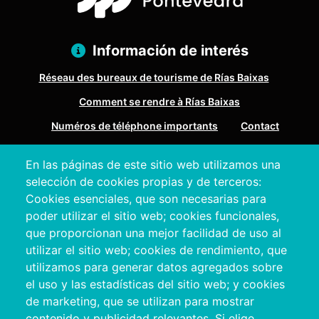
Información de interés
Réseau des bureaux de tourisme de Rías Baixas
Comment se rendre à Rías Baixas
Numéros de téléphone importants
Contact
En las páginas de este sitio web utilizamos una
Pazo Deputación Provincial. Avda. Montero Ríos, s/n - 36071
selección de cookies propias y de terceros:
Pontevedra
Cookies esenciales, que son necesarias para
+34 986 804 100 | +34 986 804 124
poder utilizar el sitio web; cookies funcionales,
que proporcionan una mejor facilidad de uso al
utilizar el sitio web; cookies de rendimiento, que
utilizamos para generar datos agregados sobre
el uso y las estadísticas del sitio web; y cookies
de marketing, que se utilizan para mostrar
contenido y publicidad relevantes. Si elige