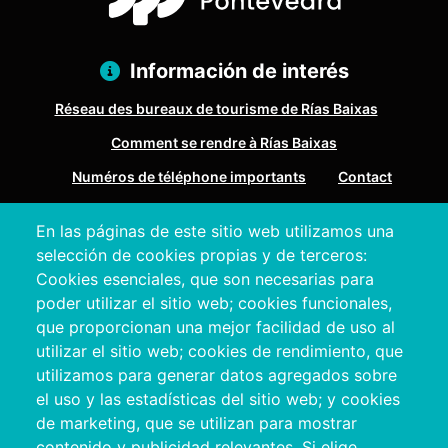
Información de interés
Réseau des bureaux de tourisme de Rías Baixas
Comment se rendre à Rías Baixas
Numéros de téléphone importants
Contact
En las páginas de este sitio web utilizamos una
Pazo Deputación Provincial. Avda. Montero Ríos, s/n - 36071
selección de cookies propias y de terceros:
Pontevedra
Cookies esenciales, que son necesarias para
+34 986 804 100 | +34 986 804 124
poder utilizar el sitio web; cookies funcionales,
que proporcionan una mejor facilidad de uso al
utilizar el sitio web; cookies de rendimiento, que
utilizamos para generar datos agregados sobre
el uso y las estadísticas del sitio web; y cookies
de marketing, que se utilizan para mostrar
contenido y publicidad relevantes. Si elige