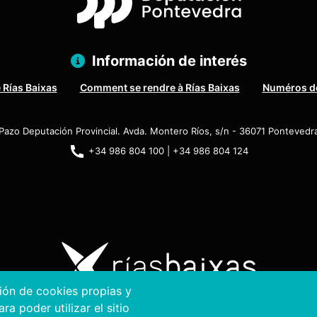
Información de interés
 Rías Baixas
Comment se rendre à Rías Baixas
Numéros de
Pazo Deputación Provincial. Avda. Montero Ríos, s/n - 36071 Pontevedr
+34 986 804 100 | +34 986 804 124
ción de cookies propias y
a poder utilizar el sitio