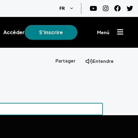
Lister les actions supplémentaire
FR
Accéder
S'inscrire
Menú
Partager
Entendre