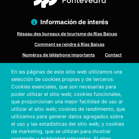
Información de interés
Réseau des bureaux de tourisme de Rías Baixas
Comment se rendre à Rías Baixas
Numéros de téléphone importants
Contact
En las páginas de este sitio web utilizamos una
Pazo Deputación Provincial. Avda. Montero Ríos, s/n - 36071
selección de cookies propias y de terceros:
Pontevedra
Cookies esenciales, que son necesarias para
+34 986 804 100 | +34 986 804 124
poder utilizar el sitio web; cookies funcionales,
que proporcionan una mejor facilidad de uso al
utilizar el sitio web; cookies de rendimiento, que
utilizamos para generar datos agregados sobre
el uso y las estadísticas del sitio web; y cookies
de marketing, que se utilizan para mostrar
contenido y publicidad relevantes. Si elige