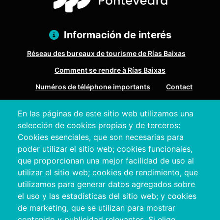
Información de interés
Réseau des bureaux de tourisme de Rías Baixas
Comment se rendre à Rías Baixas
Numéros de téléphone importants
Contact
En las páginas de este sitio web utilizamos una
Pazo Deputación Provincial. Avda. Montero Ríos, s/n - 36071
selección de cookies propias y de terceros:
Pontevedra
Cookies esenciales, que son necesarias para
+34 986 804 100 | +34 986 804 124
poder utilizar el sitio web; cookies funcionales,
que proporcionan una mejor facilidad de uso al
utilizar el sitio web; cookies de rendimiento, que
utilizamos para generar datos agregados sobre
el uso y las estadísticas del sitio web; y cookies
de marketing, que se utilizan para mostrar
contenido y publicidad relevantes. Si elige