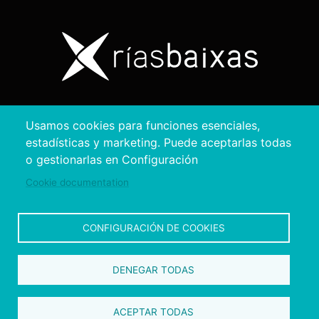
Copyright © 2026. Diputación de Pontevedra.
Usamos cookies para funciones esenciales,
Reservados todos los derechos
estadísticas y marketing. Puede aceptarlas todas
Aviso
Accesibilidad
Protección de
Política de
Mapa
o gestionarlas en Configuración
Legal
datos
cookies
web
Cookie documentation
CONFIGURACIÓN DE COOKIES
DENEGAR TODAS
ACEPTAR TODAS