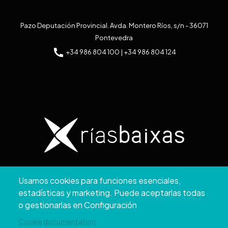
Pazo Deputación Provincial. Avda. Montero Ríos, s/n - 36071
Pontevedra
+34 986 804 100 | +34 986 804 124
Copyright © 2026. Diputación de Pontevedra.
Usamos cookies para funciones esenciales,
Reservados todos los derechos
estadísticas y marketing. Puede aceptarlas todas
Aviso
Accesibilidad
Protección de
Política de
Mapa
o gestionarlas en Configuración
Legal
datos
cookies
web
Cookie documentation