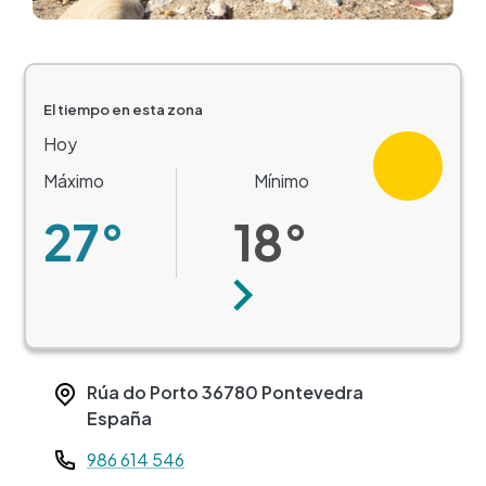
El tiempo en esta zona
Hoy
Máximo
Mínimo
27°
18°
Siguiente
Rúa do Porto
36780
Pontevedra
España
Teléfono
986 614 546