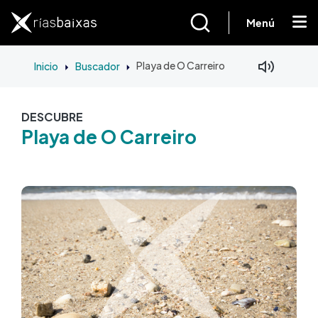
Pasar al contenido principal
Menú
Inicio
Buscador
Playa de O Carreiro
DESCUBRE
Playa de O Carreiro
Imagen