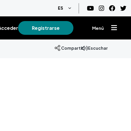
Lista adicional de acciones
ES
Acceder
Registrarse
Menú
Escuchar
Compartir
+
−