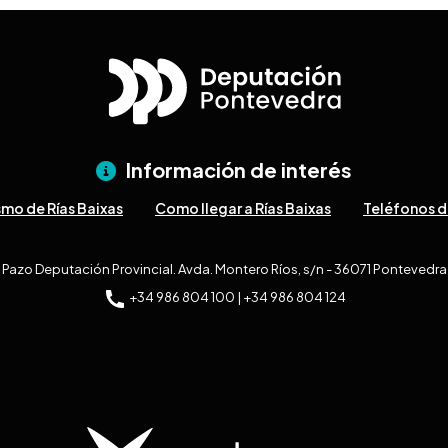
Información de interés
smo de Rías Baixas
Como llegar a Rías Baixas
Teléfonos d
Pazo Deputación Provincial. Avda. Montero Ríos, s/n - 36071 Pontevedra
+34 986 804 100 | +34 986 804 124