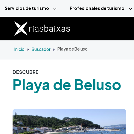
Pasar al contenido principal
Servicios de turismo
Profesionales de turismo
Inicio
Buscador
Playa de Beluso
DESCUBRE
Playa de Beluso
Imagen