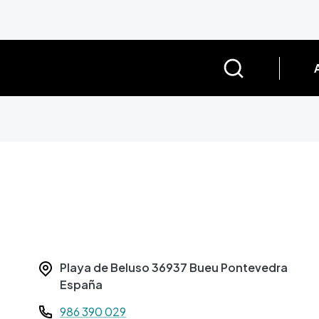
Playa de Beluso
36937
Bueu
Pontevedra
España
Teléfono
986 390 029