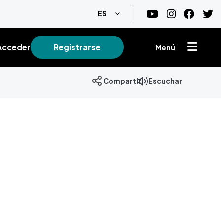
Lista adicional de acciones
ES
Acceder
Registrarse
Menú
Escuchar
Compartir
+
−