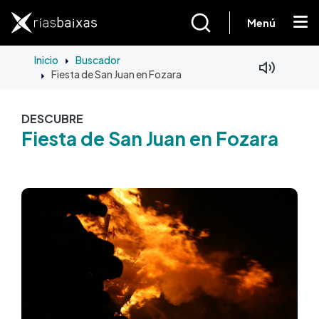
Pasar al contenido principal
Menú
Inicio
Buscador
Fiesta de San Juan en Fozara
DESCUBRE
Fiesta de San Juan en Fozara
Imagen