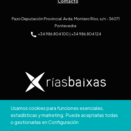
Contacto
Pazo Deputación Provincial. Avda. Montero Ríos, s/n - 36071
Pontevedra
+34 986 804 100 | +34 986 804 124
Copyright © 2026. Diputación de Pontevedra.
Usamos cookies para funciones esenciales,
Reservados todos los derechos
estadísticas y marketing. Puede aceptarlas todas
Aviso
Accesibilidad
Protección de
Política de
Mapa
o gestionarlas en Configuración
Legal
datos
cookies
web