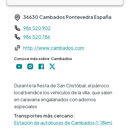
36630
Cambados
Pontevedra
España
Teléfono
986 520 902
986 520 786
Web
http://www.cambados.com
Conoce más sobre
Cambados
+
−
Durante la fiesta de San Cristóbal, el párroco
local bendice los vehículos de la villa, que salen
en caravana engalanados con adornos
especiales
Transportes más cercano:
Estación de autobuses de Cambados (1.18km)