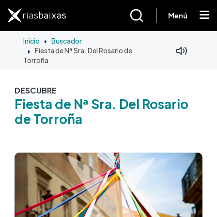
Pasar al contenido principal
Menú
Inicio
Buscador
Fiesta de Nª Sra. Del Rosario de
Torroña
DESCUBRE
Fiesta de Nª Sra. Del Rosario
de Torroña
Imagen