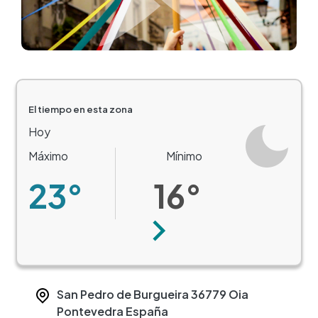
El tiempo en esta zona
Hoy
Máximo
Mínimo
23°
16°
Siguiente
San Pedro de Burgueira
36779
Oia
Pontevedra
España