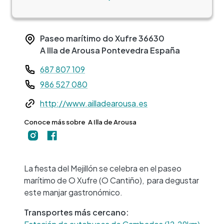
Paseo marítimo do Xufre
36630
A Illa de Arousa
Pontevedra
España
Teléfono
687 807 109
986 527 080
Web
http://www.ailladearousa.es
Conoce más sobre
A Illa de Arousa
+
−
La fiesta del Mejillón se celebra en el paseo
marítimo de O Xufre (O Cantiño), para degustar
este manjar gastronómico.
Transportes más cercano: