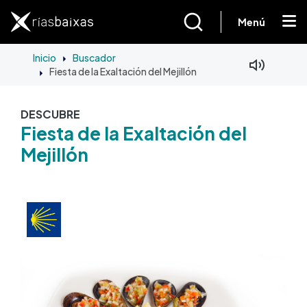
Pasar al contenido principal
Menú
Inicio
Buscador
Fiesta de la Exaltación del Mejillón
DESCUBRE
Fiesta de la Exaltación del
Mejillón
Imagen