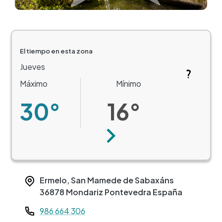
El tiempo en esta zona
Jueves
Máximo
Mínimo
30°
16°
Siguiente
Ermelo, San Mamede de Sabaxáns
36878
Mondariz
Pontevedra
España
Teléfono
986 664 306