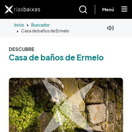
Pasar al contenido principal
Menú
Inicio
Buscador
Casa de baños de Ermelo
DESCUBRE
Casa de baños de Ermelo
Imagen